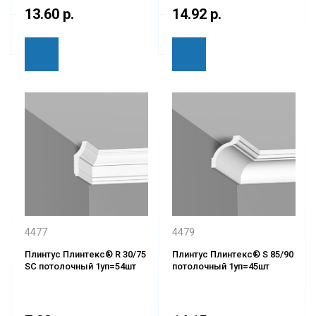
13.60 р.
14.92 р.
4477
4479
Плинтус Плинтекс® R 30/75
Плинтус Плинтекс® S 85/90
SC потолочный 1уп=54шт
потолочный 1уп=45шт