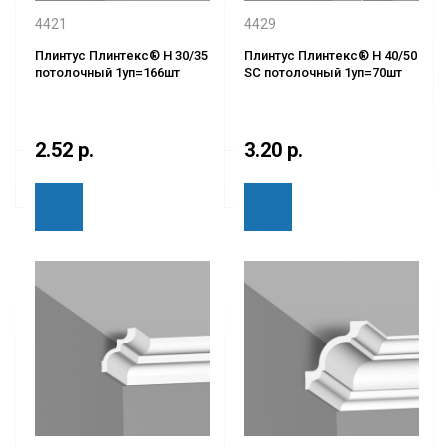
4421
4429
Плинтус Плинтекс® H 30/35
Плинтус Плинтекс® H 40/50
потолочный 1уп=166шт
SC потолочный 1уп=70шт
2.52 р.
3.20 р.