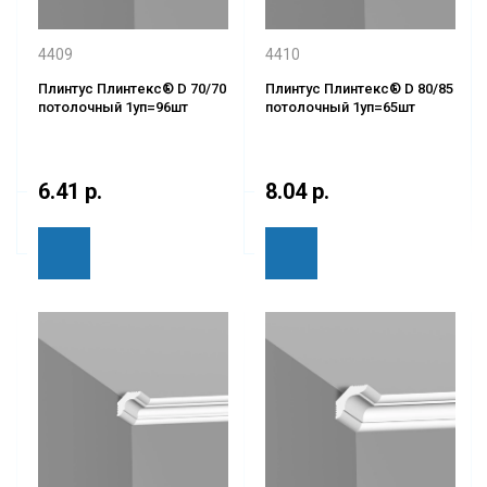
4409
4410
Плинтус Плинтекс® D 70/70
Плинтус Плинтекс® D 80/85
потолочный 1уп=96шт
потолочный 1уп=65шт
6.41 р.
8.04 р.