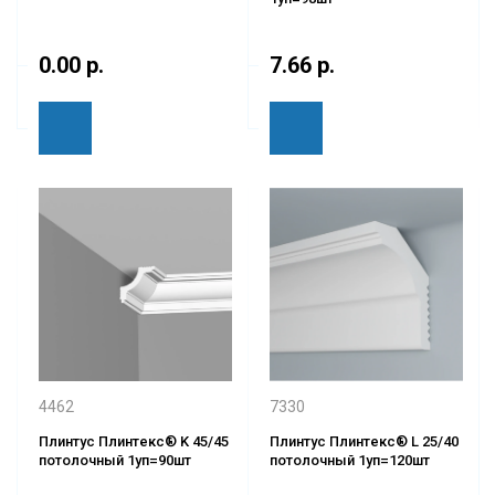
0.00 р.
7.66 р.
4462
7330
Плинтус Плинтекс® K 45/45
Плинтус Плинтекс® L 25/40
потолочный 1уп=90шт
потолочный 1уп=120шт