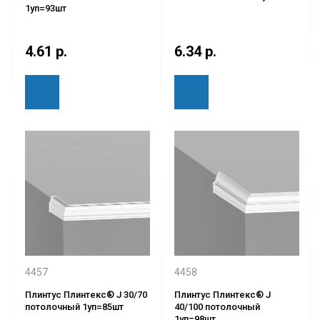
1уп=93шт
4.61 р.
6.34 р.
4457
4458
Плинтус Плинтекс® J 30/70
Плинтус Плинтекс® J
потолочный 1уп=85шт
40/100 потолочный
1уп=98шт