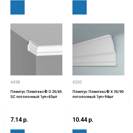
4498
4500
Плинтус Плинтекс® О 25/65
Плинтус Плинтекс® Х 35/90
SC потолочный 1уп=63шт
потолочный 1уп=94шт
7.14 р.
10.44 р.