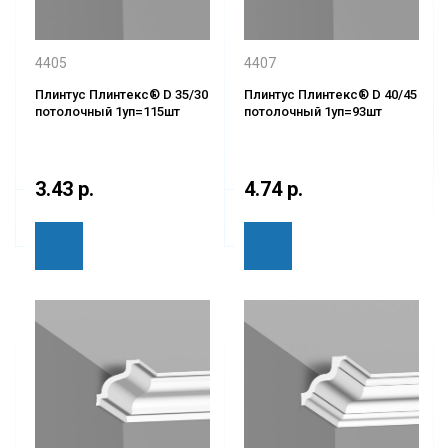
4405
4407
Плинтус Плинтекс® D 35/30
Плинтус Плинтекс® D 40/45
потолочный 1уп=115шт
потолочный 1уп=93шт
3.43 р.
4.74 р.