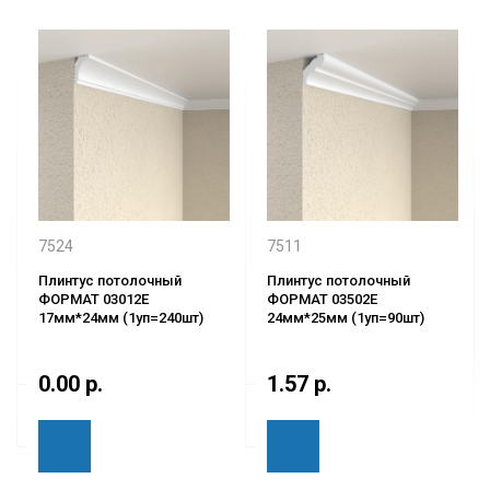
7524
7511
Плинтус потолочный
Плинтус потолочный
ФОРМАТ 03012Е
ФОРМАТ 03502Е
17мм*24мм (1уп=240шт)
24мм*25мм (1уп=90шт)
0.00 р.
1.57 р.