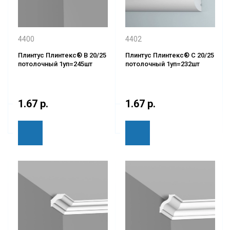
4400
4402
Плинтус Плинтекс® B 20/25
Плинтус Плинтекс® C 20/25
потолочный 1уп=245шт
потолочный 1уп=232шт
1.67 р.
1.67 р.