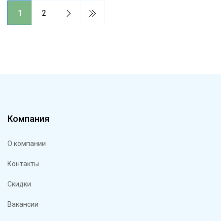
1
2
Компания
О компании
Контакты
Скидки
Вакансии