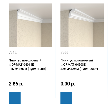
7512
7566
Плинтус потолочный
Плинтус потолочный
ФОРМАТ 04014Е
ФОРМАТ 04503Е
18мм*36мм (1уп=180шт)
32мм*32мм (1уп=120шт)
2.86 р.
0.00 р.