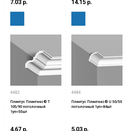
7.03 р.
14.15 р.
4482
4484
Плинтус Плинтекс® T
Плинтус Плинтекс® U 50/50
105/90 потолочный
потолочный 1уп=84шт
1уп=55шт
4.67 р.
5.03 р.