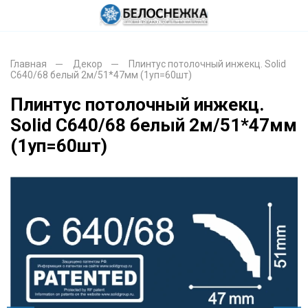
Главная
Декор
Плинтус потолочный инжекц. Solid
С640/68 белый 2м/51*47мм (1уп=60шт)
Плинтус потолочный инжекц.
Solid С640/68 белый 2м/51*47мм
(1уп=60шт)