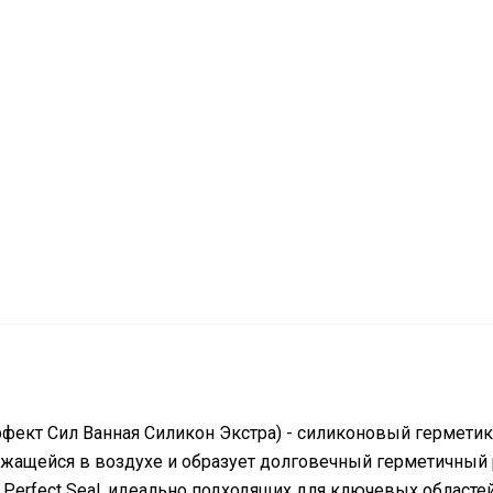
Перфект Сил Ванная Силикон Экстра) - силиконовый гермети
ржащейся в воздухе и образует долговечный герметичный р
Perfect Seal, идеально подходящих для ключевых областей 