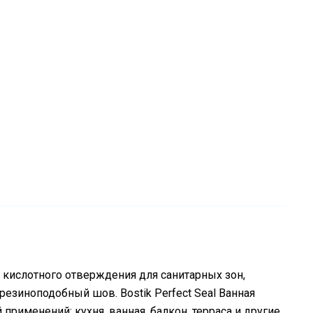
к кислотного отверждения для санитарных зон,
езиноподобный шов. Bostik Perfect Seal Ванная
применений: кухня, ванная, балкон, терраса и другие.