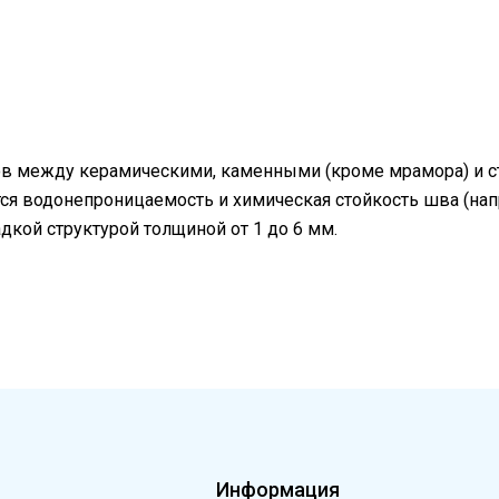
швов между керамическими, каменными (кроме мрамора) и
я водонепроницаемость и химическая стойкость шва (напри
кой структурой толщиной от 1 до 6 мм.
м
Информация