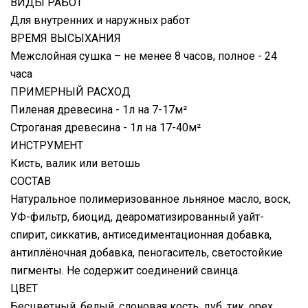
ВИДЫ РАБОТ
Для внутренних и наружных работ
ВРЕМЯ ВЫСЫХАНИЯ
Межслойная сушка – не менее 8 часов, полное - 24
часа
ПРИМЕРНЫЙ РАСХОД
Пиленая древесина - 1л на 7-17м²
Строганая древесина - 1л на 17-40м²
ИНСТРУМЕНТ
Кисть, валик или ветошь
СОСТАВ
Натуральное полимеризованное льняное масло, воск,
УФ-фильтр, биоцид, деароматизированный уайт-
спирит, сиккатив, антиседиментационная добавка,
антиплёночная добавка, пеногаситель, светостойкие
пигменты. Не содержит соединений свинца.
ЦВЕТ
Бесцветный, белый, слоновая кость, дуб, тик, орех,